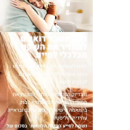
גם במשב
ר דואגים
להחזיר את השקט
הכלכלי לחיים
תארו לעצמכם איך החיים שלכם יראו
ברגע שההחזרים החודשיים שלכם
לבנקים יקטנו.
זו בדיוק המומחיות שלנו - להקטין את
החזרי ההלוואות והמשכנתא לבנק
בהתאמה אישית לצרכים שלכם ובראייה
עתידית הוליסטית.
נשמח לסייע בקבלת הלוואות בסכום של