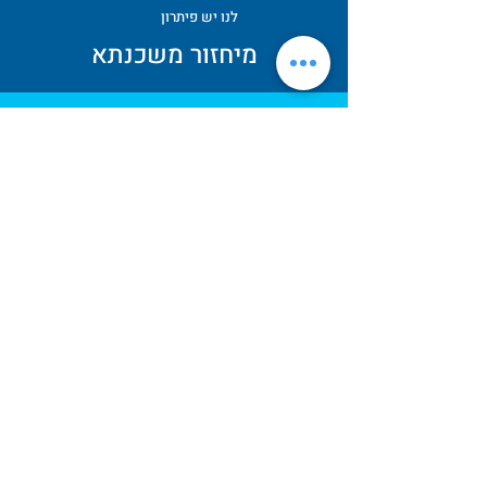
לנו יש פיתרון
מיחזור משכנתא
החזרי ההלוואות החודשיים גורמים לך
למחנק ולחץ?
לנו יש פיתרון
איחוד הלוואות
הפרזנטורים הכי טובים
שלנו
הם
הלקוחות שלנו